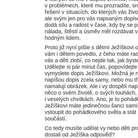
v problémech, které mu prozradíte, s
řešení v situacích, do kterých vás živo
ale svým jen pro vás napsaným dopis
dodá sílu a radost v čase, kdy by se 
nálada, štěstí a úsměv měl rozdávat
hodným lidem.
Proto již nyní pište s dětmi Ježíškovi 
vám i dětem povedlo, z čeho máte rado
vás a děti zlobí, co nejde tak, jak byste
Udělejte si pár minut čas, popovídejte 
vymyslete dopis Ježíškovi. Možná je n
napíšou dopis zcela samy, nebo mu tř
namalují obrázek. Ale i vy dospělí nap
něco o svém životě, o svých touhách,
i veselých chvilkách. Ano, je to pohá
Ježíškovi máte jedinečnou šanci sami 
vstoupit do pohádkového světa a stát 
součástí.
Co tedy musíte udělat vy nebo děti pr
dostali od Ježíška odpověď?