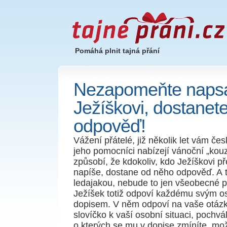
Pomáhá plnit tajná přání
Nezapomeňte naps
Ježíškovi, dostanet
odpověď!
Vážení přátelé, již několik let vám če
jeho pomocníci nabízejí vánoční „kouz
způsobí, že kdokoliv, kdo Ježíškovi 
napíše, dostane od něho odpověď. A t
ledajakou, nebude to jen všeobecné p
Ježíšek totiž odpoví každému svým 
dopisem. V něm odpoví na vaše otázk
slovíčko k vaší osobní situaci, pochvá
o kterých se mu v dopise zmíníte, mo