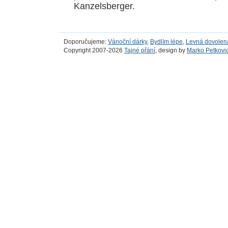
Kanzelsberger.
Doporučujeme:
Vánoční dárky
,
Bydlím lépe
,
Levná dovolen
Copyright 2007-2026
Tajné přání
, design by
Marko Petkovi