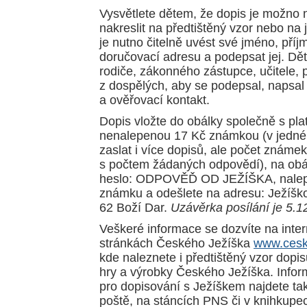
Vysvětlete dětem, že dopis je možno
nakreslit na předtištěný vzor nebo na j
je nutno čitelně uvést své jméno, příj
doručovací adresu a podepsat jej. Dět
rodiče, zákonného zástupce, učitele,
z dospělých, aby se podepsal, napsal
a ověřovací kontakt.
Dopis vložte do obálky společně s pla
nenalepenou 17 Kč známkou (v jedné
zaslat i více dopisů, ale počet známe
s počtem žádaných odpovědí), na obá
heslo: ODPOVĚĎ OD JEŽÍŠKA, nalep
známku a odešlete na adresu: Ježíšk
62 Boží Dar.
Uzávěrka posílání je 5.1
Veškeré informace se dozvíte na inte
stránkách Českého Ježíška
www.cesk
kde naleznete i předtištěný vzor dopis
hry a výrobky Českého Ježíška. Infor
pro dopisování s Ježíškem najdete ta
poště, na stáncích PNS či v knihkupe