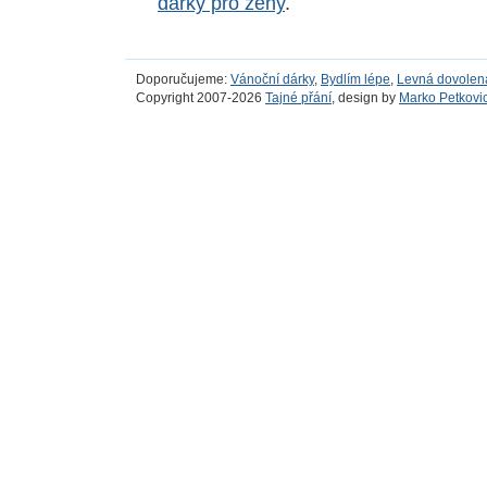
dárky pro ženy
.
Doporučujeme:
Vánoční dárky
,
Bydlím lépe
,
Levná dovolen
Copyright 2007-2026
Tajné přání
, design by
Marko Petkovi