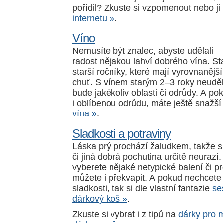
pořídil? Zkuste si vzpomenout nebo j
internetu »
.
Víno
Nemusíte být znalec, abyste udělali
radost nějakou lahví dobrého vína. Sta
starší ročníky, které mají vyrovnanějš
chuť. S vínem starým 2–3 roky neuděl
bude jakékoliv oblasti či odrůdy. A po
i oblíbenou odrůdu, máte ještě snažš
vína »
.
Sladkosti a potraviny
Láska prý prochází žaludkem, takže s
či jiná dobrá pochutina určitě neurazí
vyberete nějaké netypické balení či pr
můžete i překvapit. A pokud nechcete
sladkosti, tak si dle vlastní fantazie
se
dárkový koš »
.
Zkuste si vybrat i z tipů na
dárky pro 