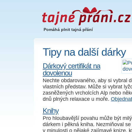
Pomáhá plnit tajná přání
Tipy na další dárky
Dárkový certifikát na
dovolenou
Nechte obdarovaného, aby si vybral 
vlastních představ. Může si vybrat lyž
zasněžených vrcholcích Alp nebo něk
dnů plných relaxace u moře.
Objednat 
Knihy
Pro hloubavější povahu může být mil
dárkem i pěkná kniha. Nezmiňoval s
v minulosti o nějaké zajímavé knize, k